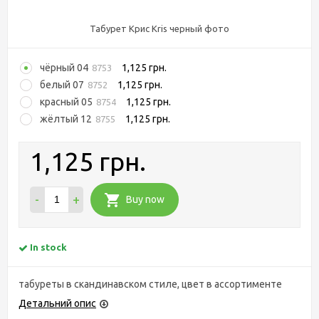
Табурет Крис Kris черный фото
чёрный 04
1,125 грн.
8753
белый 07
1,125 грн.
8752
красный 05
1,125 грн.
8754
жёлтый 12
1,125 грн.
8755
1,125 грн.
-
+
Buy now
In stock
табуреты в скандинавском стиле, цвет в ассортименте
Детальний опис