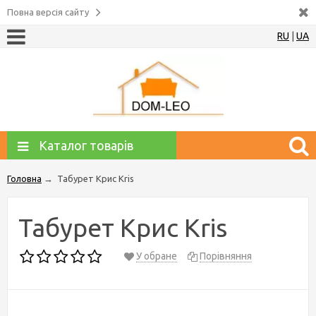
Повна версія сайту
RU
|
UA
Каталог товарів
Головна
→
Табурет Крис Kris
Табурет Крис Kris
У обране
Порівняння