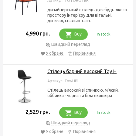
Артикул: TOTOROTER
дизайнерський стілець для будь-якого
простору інтер'єру для вітальні,
дитячої, спальні та ін.
4,990 грн.
Buy
In stock
Швидкий перегляд
У обране
Порівняння
Стілець барний високий Тау Н
Артикул: TowHBl
Стілець високий зі спинкою, м'який,
оббивка - чорна та біла екошкіра
2,529 грн.
Buy
In stock
Швидкий перегляд
У обране
Порівняння