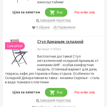
износоустойчив!
Ціна за запитом
Buy
Pre-order only
Швидкий перегляд
У обране
Порівняння
Стул Арманьяк складной
Low price!
Артикул: 516024
Бесплатная доставка! Стул
металлический складной Арманьяк от
компании AMF - особая комфортная
модель. Отличный вариант для дачи,
террасы, кафе, ресторанов и базы отдыха. Особенности
Складной Декоративная вставка - мозаика Сиденье - сталь
в виде тканевого плетения
Ціна за запитом
Buy
Pre-order only
Швидкий перегляд