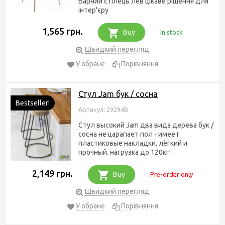
Барний стілець Лев цікаве рішення для
інтер'єру
1,565 грн.
Buy
In stock
Швидкий перегляд
У обране
Порівняння
Стул Jam бук / сосна
Bestseller!
Артикул: 292948
Стул высокий Jam два вида дерева бук /
сосна не царапает пол - имеет
пластиковые накладки, лёгкий и
прочный. нагрузка до 120кг!
2,149 грн.
Buy
Pre-order only
Швидкий перегляд
У обране
Порівняння