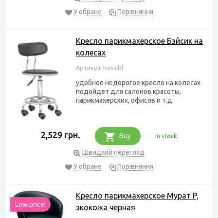
У обране
Порівняння
Кресло парикмахерское Бэйсик на
колесах
Артикул: basicbl
удобное недорогое кресло на колесах
подойдет для салонов красоты,
парикмахерских, офисов и т.д.
2,529 грн.
Buy
In stock
Швидкий перегляд
У обране
Порівняння
Кресло парикмахерское Мурат P,
Low price!
экокожа черная