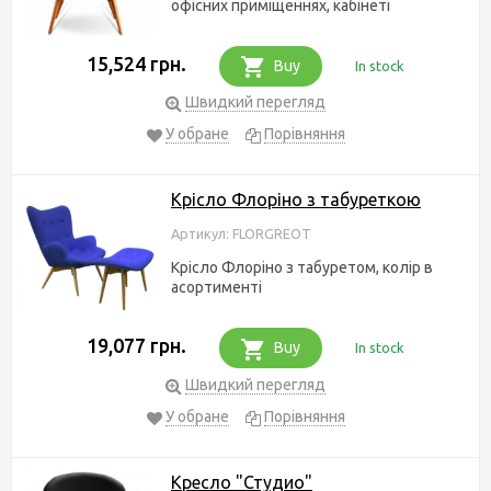
офісних приміщеннях, кабінеті
15,524 грн.
Buy
In stock
Швидкий перегляд
У обране
Порівняння
Крісло Флоріно з табуреткою
Артикул: FLORGREOT
Крісло Флоріно з табуретом, колір в
асортименті
19,077 грн.
Buy
In stock
Швидкий перегляд
У обране
Порівняння
Кресло "Студио"