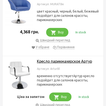
Артикул: MURATBe
цвет красный, черный, белый, бежевый
подойдет для салонов красоты,
парикмахерских
4,368 грн.
Buy
In stock
Швидкий перегляд
У обране
Порівняння
Кресло парикмахерское Артур
Артикул: ArturBl
временно отсутствуетАртур кресло
подойдет для салонов красоты,
парикмахерских
Ціна за запитом
Buy
In stock
Швидкий перегляд