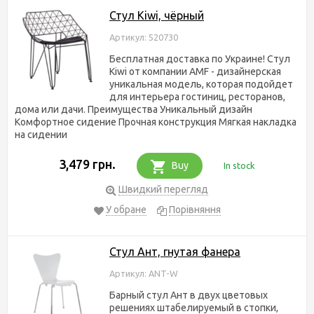
Стул Kiwi, чёрный
Артикул: 520730
Бесплатная доставка по Украине! Стул
Kiwi от компании AMF - дизайнерская
уникальная модель, которая подойдет
для интерьера гостиниц, ресторанов,
дома или дачи. Преимущества Уникальный дизайн
Комфортное сидение Прочная конструкция Мягкая накладка
на сидении
3,479 грн.
Buy
In stock
Швидкий перегляд
У обране
Порівняння
Стул Ант, гнутая фанера
Артикул: ANT-W
Барный стул Ант в двух цветовых
решениях штабелируемый в стопки,