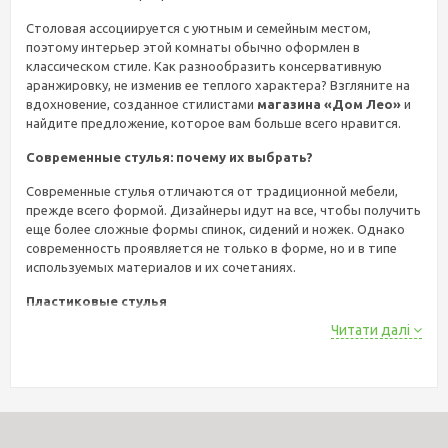
Столовая ассоциируется с уютным и семейным местом,
поэтому интерьер этой комнаты обычно оформлен в
классическом стиле. Как разнообразить консервативную
аранжировку, не изменив ее теплого характера? Взгляните на
вдохновение, созданное стилистами
магазина «Дом Лео»
и
найдите предложение, которое вам больше всего нравится.
Современные стулья: почему их выбрать?
Современные стулья отличаются от традиционной мебели,
прежде всего формой. Дизайнеры идут на все, чтобы получить
еще более сложные формы спинок, сидений и ножек. Однако
современность проявляется не только в форме, но и в типе
используемых материалов и их сочетаниях.
Пластиковые стулья
Читати далі
Необычная форма, которая отлично подойдет в качестве
элемента различных стилей, – не единственное достоинство
современных стульев. Благодаря тому, что они сделаны из
прочных материалов, современные стулья из пластика или
металла также чрезвычайно практичны. Они гораздо более
устойчивы к повреждениям, чем, например, традиционные