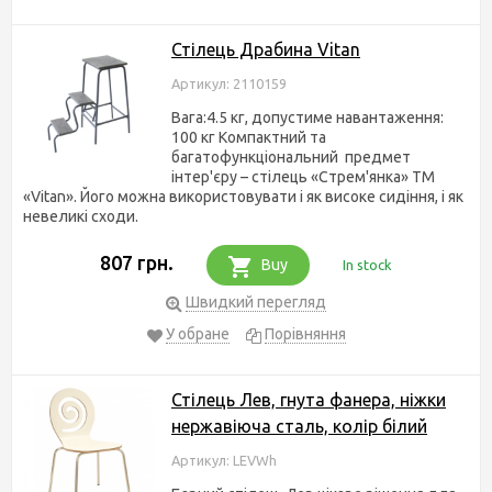
Стілець Драбина Vitan
Артикул: 2110159
Вага:4.5 кг, допустиме навантаження:
100 кг Компактний та
багатофункціональний предмет
інтер'єру – стілець «Стрем'янка» ТМ
«Vitan». Його можна використовувати і як високе сидіння, і як
невеликі сходи.
807 грн.
Buy
In stock
Швидкий перегляд
У обране
Порівняння
Стілець Лев, гнута фанера, ніжки
нержавіюча сталь, колір білий
Артикул: LEVWh