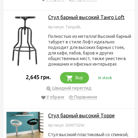
Стул барный высокий Танго Loft
Артикул: TangoBL
Полностью из металла! Высокий барный
табурет в стиле Лофт идеально
подходит для высоких барных стоек,
для кафе, пабов, баров и других
общественных мест, также уместен в
домашних и офисных интерьерах
2,645 грн.
Buy
In stock
Швидкий перегляд
У обране
Порівняння
Стул барный высокий Торре
Артикул: SDMT02W
Стул высокий пластиковый со спинкой,