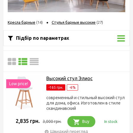
Кресла барные
(14)
Стулья барные высокие
(27)
Підбір по параметрах
Высокий стул Элиос
Low price!
-165 грн.
-6%
современный и стильный высокий стул
для дома, офиса. Изготовлен в стиле
скандинавский
2,835 грн.
3,000 грн.
Buy
In stock
Швидкий перегляд