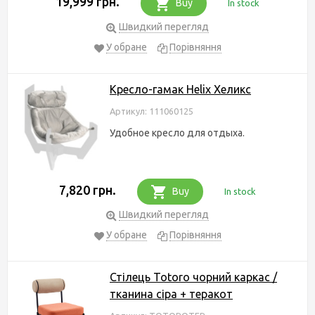
19,999 грн.
Buy
In stock
Швидкий перегляд
У обране
Порівняння
Кресло-гамак Helix Хеликс
Артикул: 111060125
Удобное кресло для отдыха.
7,820 грн.
Buy
In stock
Швидкий перегляд
У обране
Порівняння
Стілець Totoro чорний каркас /
тканина сіра + теракот