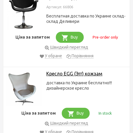
Артикул: 66806
Бесплатная доставка по Украине склад-
склад Деливери
Ціна за запитом
Buy
Pre-order only
Швидкий перегляд
У обране
Порівняння
Кресло EGG (Эгг) кожзам
доставка по Украине бесплатно!!!
дизайнерское кресло
Ціна за запитом
Buy
In stock
Швидкий перегляд
У обране
Порівняння