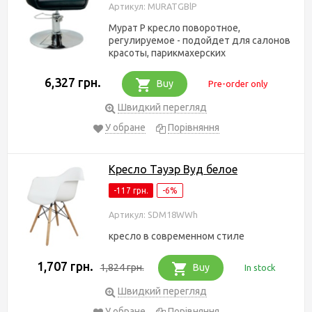
Артикул: MURATGBlP
Мурат P кресло поворотное,
регулируемое - подойдет для салонов
красоты, парикмахерских
6,327 грн.
Buy
Pre-order only
Швидкий перегляд
У обране
Порівняння
Кресло Тауэр Вуд белое
-117 грн.
-6%
Артикул: SDM18WWh
кресло в современном стиле
1,707 грн.
1,824 грн.
Buy
In stock
Швидкий перегляд
У обране
Порівняння