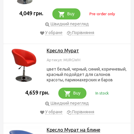
4,049 грн.
Buy
Pre-order only
Швидкий перегляд
У обране
Порівняння
Кресло Мурат
Артикул: MURGWH
цвет белый, черный, синий, коричневый,
красный подойдет для салонов
красоты, парикмахерских и баров
4,659 грн.
Buy
In stock
Швидкий перегляд
У обране
Порівняння
Кресло Мурат на блине