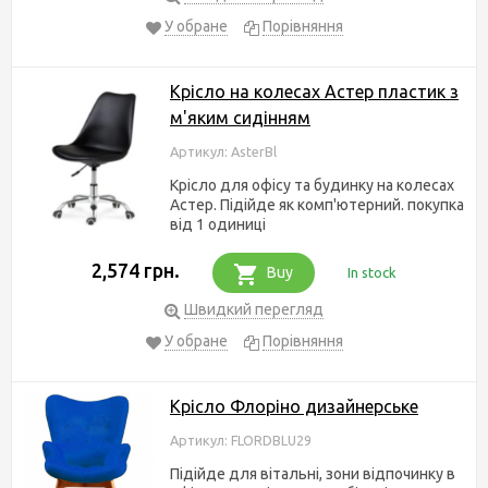
У обране
Порівняння
Крісло на колесах Астер пластик з
м'яким сидінням
Артикул: AsterBl
Крісло для офісу та будинку на колесах
Астер. Підійде як комп'ютерний. покупка
від 1 одиниці
2,574 грн.
Buy
In stock
Швидкий перегляд
У обране
Порівняння
Крісло Флоріно дизайнерське
Артикул: FLORDBLU29
Підійде для вітальні, зони відпочинку в