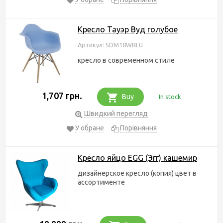
Кресло Тауэр Вуд голубое
Артикул: SDM18WBLU
кресло в современном стиле
1,707 грн.
Buy
In stock
Швидкий перегляд
У обране
Порівняння
Кресло яйцо EGG (Эгг) кашемир
дизайнерское кресло (копия) цвет в
ассортименте