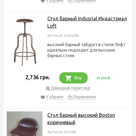
У обране
Порівняння
Стул барный Indusrial Индастриал
Loft
Артикул: IndustBL
высокий барный табурет в стиле Лофт
идеально подходит для высоких
барных стоек
2,736 грн.
Buy
In stock
Швидкий перегляд
У обране
Порівняння
Стул барный высокий Boston
коричневый
Артикул: BostBr