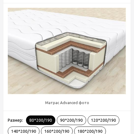
Матрас Advanced фото
Размер:
80*200/190
90*200/190
120*200/190
140*200/190
160*200/190
180*200/190