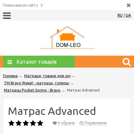
Повна версія сайту
RU
|
UA
Каталог товарів
Головна
→
Матраци, товари для сну
→
ТМ Bravo (Киев) - матрасы, топеры
→
Матрасы Pocket Spring - Bravo
→
Матрас Advanced
Матрас Advanced
У обране
Порівняння