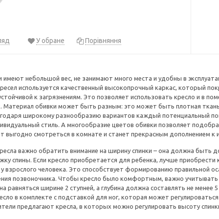
ляд
У обране
Порівняння
и имеют небольшой вес, не занимают много места и удобны в эксплуата
кресел используется качественный высокопрочный каркас, который по
устойчивой к загрязнениям. Это позволяет использовать кресло и в пом
 Материал обивки может быть разным: это может быть плотная ткань
лагодаря широкому разнообразию вариантов каждый потенциальный по
ивидуальный стиль. А многообразие цветов обивки позволяет подобра
т выгодно смотреться в комнате и станет прекрасным дополнением к 
ресла важно обратить внимание на ширину спинки – она должна быть 
ку спины. Если кресло приобретается для ребенка, лучше приобрести 
 у взрослого человека. Это способствует формированию правильной ос
ения позвоночника. Чтобы кресло было комфортным, важно учитывать 
а равняться ширине 2 ступней, а глубина должна составлять не менее 
есло в комплекте с подставкой для ног, которая может регулироваться
тели предлагают кресла, в которых можно регулировать высоту спинк