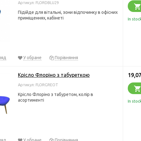
Артикул: FLORDBLU29
Підійде для вітальні, зони відпочинку в офісних
приміщеннях, кабінеті
In stoc
ляд
У обране
Порівняння
19,07
Крісло Флоріно з табуреткою
Артикул: FLORGREOT
Крісло Флоріно з табуретом, колір в
асортименті
In stoc
ляд
У обране
Порівняння