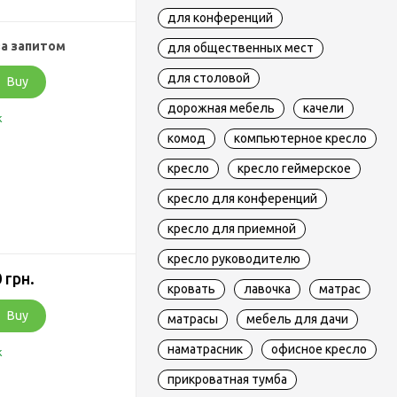
для конференций
за запитом
для общественных мест
для столовой
Buy
дорожная мебель
качели
k
комод
компьютерное кресло
кресло
кресло геймерское
кресло для конференций
кресло для приемной
кресло руководителю
 грн.
кровать
лавочка
матрас
Buy
матрасы
мебель для дачи
наматрасник
офисное кресло
k
прикроватная тумба