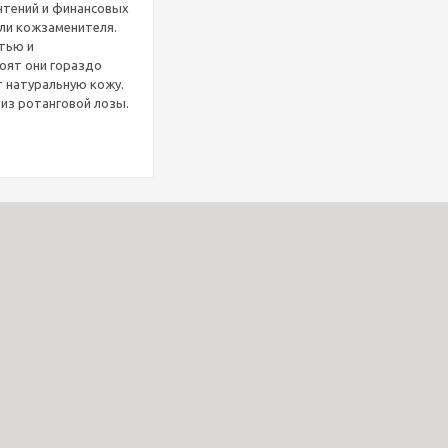
очтений и финансовых
или кожзаменителя.
тью и
тоят они гораздо
 натуральную кожу.
из ротанговой лозы.