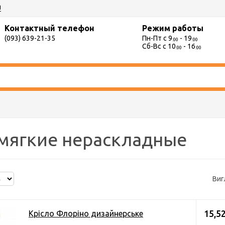
ы
Контактный телефон
Режим работы
(093) 639-21-35
Пн-Пт с 9
- 19
:00
:00
Сб-Вс с 10
- 16
:00
:00
мягкие нераскладные
Виг
15,52
Крісло Флоріно дизайнерське