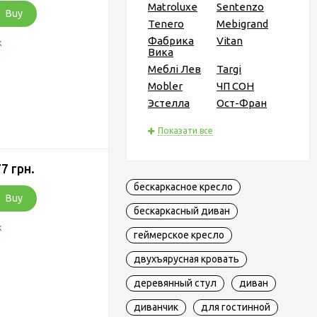
Matroluxe
Sentenzo
Buy
Tenero
Mebigrand
Фабрика
Vitan
k
Вика
Меблі Лев
Targi
Mobler
ЧП СОН
Эстелла
Ост-Фран
Показати все
7 грн.
бескаркасное кресло
Buy
бескаркасный диван
k
геймерское кресло
двухъярусная кровать
деревянный стул
диван
диванчик
для гостинной