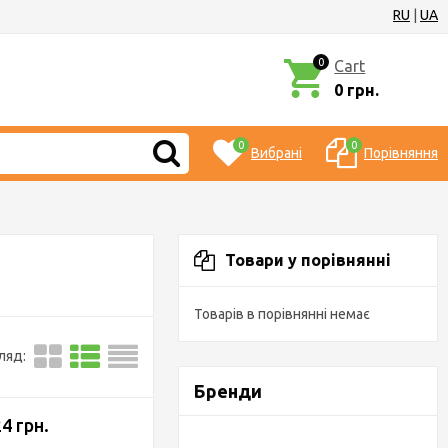
RU
|
UA
0
Cart
0 грн.
0
0
Вибрані
Порівняння
Товари у порівнянні
Товарів в порівнянні немає
ляд:
Бренди
4 грн.