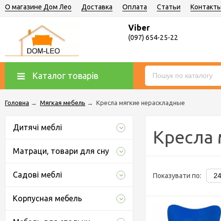
О магазине Дом Лео
Доставка
Оплата
Статьи
Контакт
Viber
(097) 654-25-22
Каталог товарів
Головна
→
Мягкая мебель
→
Кресла мягкие нераскладные
Дитячі меблі
Кресла 
Матраци, товари для сну
Садові меблі
Показувати по:
Корпусная мебель