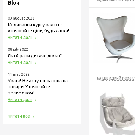
Blog
03 august 2022
Коливання курсу валют -
уточнюйте ціни, будь ласка!
Читати далі
→
08 july 2022
Як обрати дитяче ліжко?
Читати далі
→
11 may 2022
Швидкий перег
Увага! Не актуальна ціна на
товари! Уточнюйте
телефоном!
Читати далі
→
Читати все
→