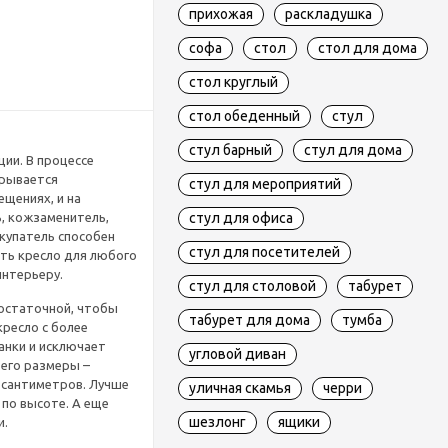
прихожая
раскладушка
софа
стол
стол для дома
стол круглый
стол обеденный
стул
стул барный
стул для дома
ции. В процессе
крывается
стул для мероприятий
ещениях, и на
, кожзаменитель,
стул для офиса
купатель способен
стул для посетителей
ть кресло для любого
интерьеру.
стул для столовой
табурет
достаточной, чтобы
табурет для дома
тумба
кресло с более
анки и исключает
угловой диван
его размеры –
5 сантиметров. Лучше
уличная скамья
черри
 по высоте. А еще
шезлонг
ящики
и.