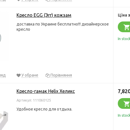
Кресло EGG (Эгг) кожзам
Ціна 
доставка по Украине бесплатно!!! дизайнерское
кресло
In stoc
ляд
У обране
Порівняння
7,820
Кресло-гамак Helix Хеликс
Артикул: 111060125
Удобное кресло для отдыха.
In stoc