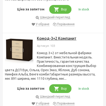
Ціна за запитом
Buy
In stock
Швидкий перегляд
У обране
Порівняння
Комод-3+2 Компанит
Артикул: 103
Комод-3+2 от мебельной фабрики
Компанит. Вместительная модель.
Практичность, гарантия качества.
Комбинированная конструкция Выбор
цвета ДСП Бук, Ольха, Орех Экко, Яблоня, Дуб сонома,
Нимфея Альба, Венге комби Габаритные размеры высота,
мм: 891 ширина, мм: 1110 глубина, мм:...
Ціна за запитом
Buy
In stock
Швидкий перегляд
У обране
Порівняння