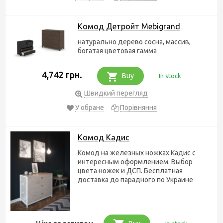
Комод Детройт Mebigrand
натурально дерево сосна, массив,
богатая цветовая гамма
4,742 грн.
Buy
In stock
Швидкий перегляд
У обране
Порівняння
Комод Кадис
Комод на железных ножках Кадис с
интересным оформлением. Выбор
цвета ножек и ДСП. Бесплатная
доставка до парадного по Украине