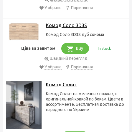
У обране
Порівняння
Комод Соло 3D3S
Комод Соло 3D3S дуб сонома
Ціна за запитом
Buy
In stock
Швидкий перегляд
У обране
Порівняння
Комод Сплит
Комод Сплит на железных ножках, с
оригинальной ковкой по бокам. Цвета в
ассортименте. Бесплатная доставка до
парадного по Украине