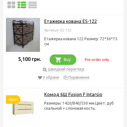
Етажерка кована ES-122
Артикул: ES-122
Етажерка кована 122 Размер: 72*36*75
см
5,100 грн.
Buy
Pre-order only
Швидкий перегляд
У обране
Порівняння
Комод 6Ш Fusion F Intarsio
New!
Размеры: 1420/840/530 мм.Цвет: дуб
скальной + слоновая кость.