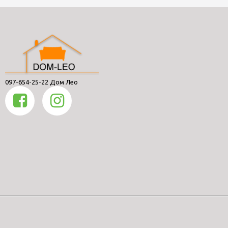
Габариты.
Материал.
Вместительность.
Стиль и внешний вид.
Механизм выдвижения.
Если по каким-то причинам возникают сложности в выборе,
достаточно позвонить нашим консультантам по телефону и
097-654-25-22 Дом Лео
они помогут подобрать наиболее подходящий вариант с
учетом всех требований и финансовых возможностей.
Почему мы?
«Dom-Leo» предлагает большой ассортимент функциональных,
стильных и вместительных комодов на любой вкус. В нашем
ассортименте вы можете найти:
большой ассортимент форм, которые идеально
подойдут к любому помещению;
разнообразие моделей позволяет подобрать любое
стилевое направление, от классических вариантов,
заканчивая современными комодами в стиле лофт и
других;