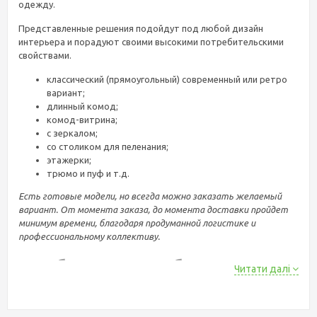
одежду.
Представленные решения подойдут под любой дизайн
интерьера и порадуют своими высокими потребительскими
свойствами.
классический (прямоугольный) современный или ретро
вариант;
длинный комод;
комод-витрина;
с зеркалом;
со столиком для пеленания;
этажерки;
трюмо и пуф и т.д.
Есть готовые модели, но всегда можно заказать желаемый
вариант. От момента заказа, до момента доставки пройдет
минимум времени, благодаря продуманной логистике и
профессиональному коллективу.
Особенности выбора комода
Читати далі
Чтобы правильно подобрать комод, необходимо в первую
очередь обращать внимание на следующие моменты: