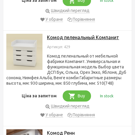
Ціна за запитом
Buy
In stock
Швидкий перегляд
У обране
Порівняння
Комод пеленальный Компанит
Артикул: 429
Комод пеленальный от мебельной
фабрики Компанит. Универсальная и
функциональная модель Выбор цвета
ДСП Бук, Ольха, Орех Экко, Яблоня, Дуб
сонома, Нимфея Альба, Венге комби Габаритные размеры
высота, мм: 930 ширина, мм: 850 глубина, мм: 510(748)
Ціна за запитом
Buy
In stock
Швидкий перегляд
У обране
Порівняння
Комод Ренн