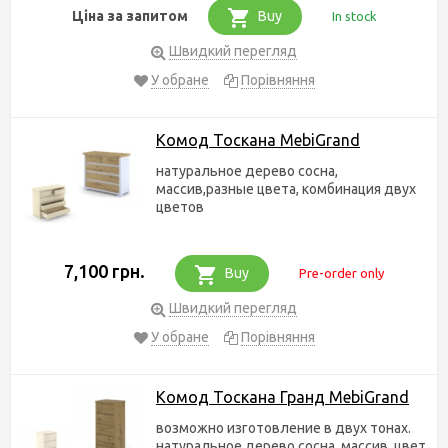
Ціна за запитом
Buy
In stock
Швидкий перегляд
У обране
Порівняння
Комод Тоскана MebiGrand
натуральное дерево сосна,
массив,разные цвета, комбинация двух
цветов
7,100 грн.
Buy
Pre-order only
Швидкий перегляд
У обране
Порівняння
Комод Тоскана Гранд MebiGrand
возможно изготовление в двух тонах.
натуральное дерево сосна, массив, цвет