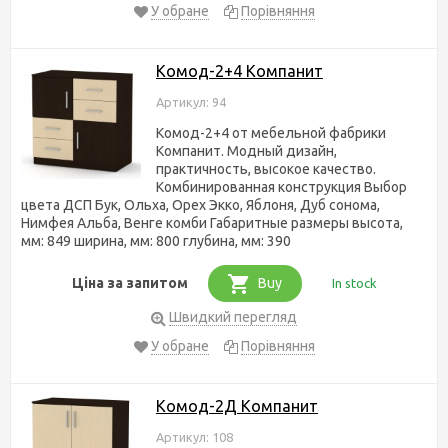
У обране
Порівняння
Комод-2+4 Компанит
Артикул: 94
Комод-2+4 от мебельной фабрики
Компанит. Модный дизайн,
практичность, высокое качество.
Комбинированная конструкция Выбор
цвета ДСП Бук, Ольха, Орех Экко, Яблоня, Дуб сонома,
Нимфея Альба, Венге комби Габаритные размеры высота,
мм: 849 ширина, мм: 800 глубина, мм: 390
Ціна за запитом
Buy
In stock
Швидкий перегляд
У обране
Порівняння
Комод-2Д Компанит
Артикул: 108