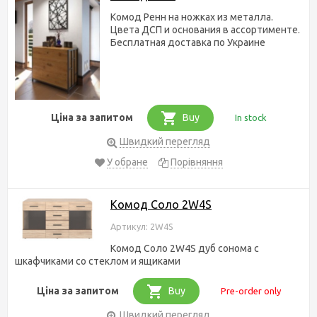
Комод Ренн на ножках из металла.
Цвета ДСП и основания в ассортименте.
Бесплатная доставка по Украине
Ціна за запитом
Buy
In stock
Швидкий перегляд
У обране
Порівняння
Комод Соло 2W4S
Артикул: 2W4S
Комод Соло 2W4S дуб сонома с
шкафчиками со стеклом и ящиками
Ціна за запитом
Buy
Pre-order only
Швидкий перегляд