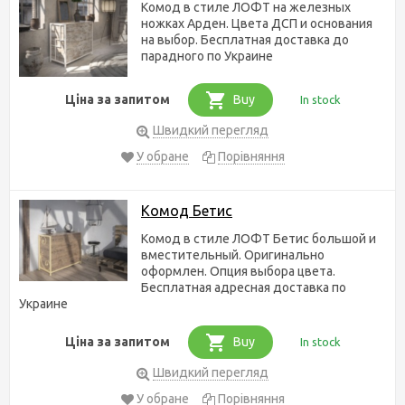
Комод в стиле ЛОФТ на железных
ножках Арден. Цвета ДСП и основания
на выбор. Бесплатная доставка до
парадного по Украине
Ціна за запитом
Buy
In stock
Швидкий перегляд
У обране
Порівняння
Комод Бетис
Комод в стиле ЛОФТ Бетис большой и
вместительный. Оригинально
оформлен. Опция выбора цвета.
Бесплатная адресная доставка по
Украине
Ціна за запитом
Buy
In stock
Швидкий перегляд
У обране
Порівняння