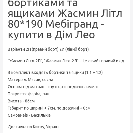
бортиками та
ящиками Жасмин Літл
80*190 Мебігранд -
купити в Дім Лео
Варіанти 2П (правий борт) 2л (лівий борт).
"Жасмин Літл-2П", "Жасмин Літл-2Л" - Це лівий і правий вхід
В комплект входять бортики та ящики (1:1 + 1:2)
Матеріал: Масив, сосна
Основа під матрац - гнуті ортопедичні ламелі
Покриття: фарба, лак.
Висота - 86см
Габарит по ширині + 7см, по довжині + 8см
Самовивіз - Васильків
Доставка по Києву, Україні