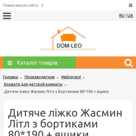
Повна версія сайту
RU
|
UA
Каталог товарів
Головна
→
Производители
→
Mebigrand
→
Кровати для детской комнаты
→
Дитяче ліжко Жасмин Літл з бортиками 80*190 + ящики
Дитяче ліжко Жасмин
Літл з бортиками
80*190 + ящики