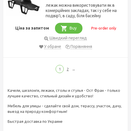
лежак можна використовувати як в
комерційних закладах, так і у себе на
подвір'ї, в саду, біля басейну
Ціна за запитом
Buy
Pre-order only
Швидкий перегляд
У обране
Порівняння
1
2
→
Качели, шезлонги, лежаки, столы и стулья - Ост Фран - только
лучшее качество, стильный дизайн и удобство!
Мебель для улицы - сделайте свой дом, терассу, участок, дачу,
выезд на природу комфортным!
Быстрая доставка по Украине