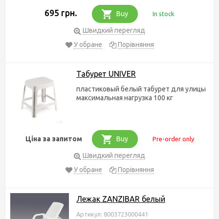
695 грн.
Buy
In stock
Швидкий перегляд
У обране
Порівняння
Табурет UNIVER
пластиковый белый табурет для улицы
максимальная нагрузка 100 кг
Ціна за запитом
Buy
Pre-order only
Швидкий перегляд
У обране
Порівняння
Лежак ZANZIBAR белый
Артикул: 8003723000441