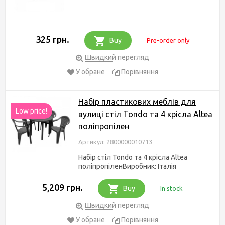
325 грн.
Buy
Pre-order only
Швидкий перегляд
У обране
Порівняння
Набір пластикових меблів для
Low price!
вулиці стіл Tondo та 4 крісла Altea
поліпропілен
Артикул: 2800000010713
Набір стіл Tondo та 4 крісла Altea
поліпропіленВиробник: Італія
5,209 грн.
Buy
In stock
Швидкий перегляд
У обране
Порівняння