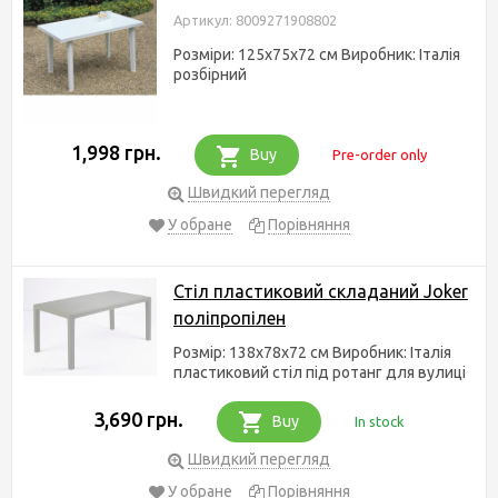
Артикул: 8009271908802
Розміри: 125x75x72 см Виробник: Італія
розбірний
1,998 грн.
Buy
Pre-order only
Швидкий перегляд
У обране
Порівняння
Стіл пластиковий складаний Joker
поліпропілен
Розмір: 138x78x72 см Виробник: Італія
пластиковий стіл під ротанг для вулиці
3,690 грн.
Buy
In stock
Швидкий перегляд
У обране
Порівняння