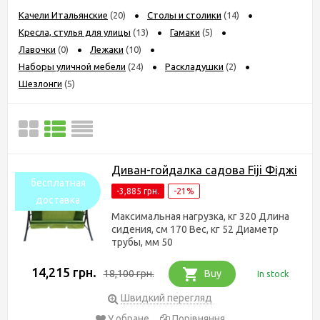
Качели Итальянские
(20)
Столы и столики
(14)
Кресла, стулья для улицы
(13)
Гамаки
(5)
Лавочки
(0)
Лежаки
(10)
Наборы уличной мебели
(24)
Раскладушки
(2)
Шезлонги
(5)
Диван-гойдалка cадова Fiji Фіджі
бесплатная
-3,885 грн.
-21%
доставка
Максимальная нагрузка, кг 320 Длина
сидения, см 170 Вес, кг 52 Диаметр
трубы, мм 50
14,215 грн.
18,100 грн.
Buy
In stock
Швидкий перегляд
У обране
Порівняння