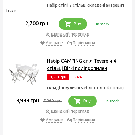
Набір стіл і 2 стільці складані антрацит
Італія
2,700 грн.
Buy
In stock
Швидкий перегляд
У обране
Порівняння
Набір CAMPING стіл Tevere и 4
стільці Birki поліпропилен
-1,261 грн.
-24%
складfні вуличні меблі: стіл + 4 стільці
3,999 грн.
5,260 грн.
Buy
In stock
Швидкий перегляд
У обране
Порівняння