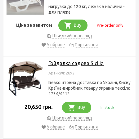
нагрузка до 120 кг, лежак в наличии -
для пляжа
Ціна за запитом
Buy
Pre-order only
Швидкий перегляд
У обране
Порівняння
Гойдалка садова Sicilia
Артикул: 2892
Безкоштовна доставка по Україні, Києву!
Країна-виробник товару Україна тексілк
2734/4212
20,650 грн.
Buy
In stock
Швидкий перегляд
У обране
Порівняння