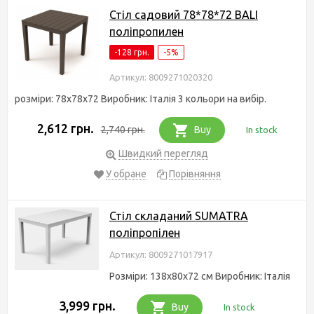
Стіл садовий 78*78*72 BALI
поліпропилен
-128 грн.
-5%
Артикул: 8009271020320
розміри: 78x78x72 Виробник: Італія 3 кольори на вибір.
2,612 грн.
2,740 грн.
Buy
In stock
Швидкий перегляд
У обране
Порівняння
Стіл складаний SUMATRA
поліпропілен
Артикул: 8009271017917
Розміри: 138x80x72 см Виробник: Італія
3,999 грн.
Buy
In stock