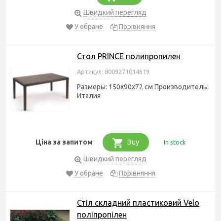
Швидкий перегляд
У обране
Порівняння
Стол PRINCE полипропилен
Артикул: 8009271014619
Размеры: 150х90х72 ​см Производитель:
Италия
Ціна за запитом
Buy
In stock
Швидкий перегляд
У обране
Порівняння
Стіл складний пластиковий Velo
поліпропілен