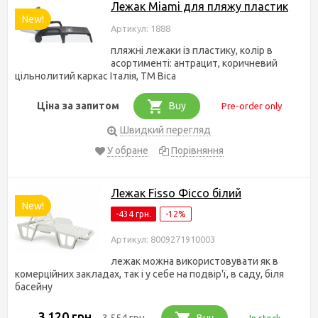
Лежак Miami для пляжу пластик
New!
Артикул: 1888
пляжні лежаки із пластику, колір в
асортименті: антрацит, коричневий
цільнолитий каркас Італія, ТМ Bica
Ціна за запитом
Buy
Pre-order only
Швидкий перегляд
У обране
Порівняння
Лежак Fisso Фіссо білий
New!
-434 грн.
-12%
Артикул: 8009271910003
лежак можна використовувати як в
комерційних закладах, так і у себе на подвір'ї, в саду, біля
басейну
3,120 грн.
3,554 грн.
Buy
In stock