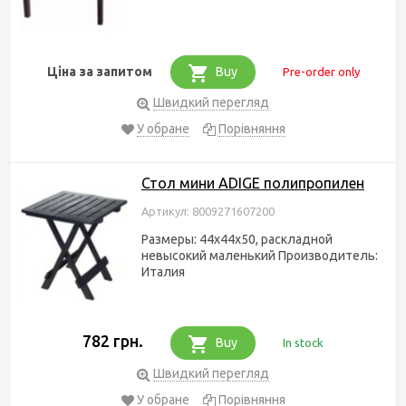
Ціна за запитом
Buy
Pre-order only
Швидкий перегляд
У обране
Порівняння
Стол мини ADIGE полипропилен
Артикул: 8009271607200
Размеры: 44x44x50, раскладной
невысокий маленький Производитель:
Италия
782 грн.
Buy
In stock
Швидкий перегляд
У обране
Порівняння