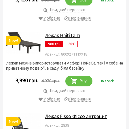
Швидкий перегляд
У обране
Порівняння
Лежак Haiti Гаїті
New!
-980 грн.
-20%
Артикул: 8009271119918
лежак можна використовувати у сфері HoReCa, так і у себе на
приватному подвір'ї, в саду, біля басейну
3,990 грн.
4,970 грн.
Buy
In stock
Швидкий перегляд
У обране
Порівняння
Лежак Fisso Фіссо антрацит
New!
Артикул: 2838