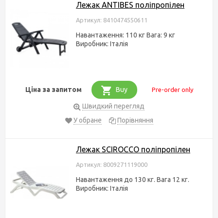
Лежак ANTIBES поліпропілен
Артикул: 8410474550611
Навантаження: 110 кг Вага: 9 кг
Виробник: Італія
Ціна за запитом
Buy
Pre-order only
Швидкий перегляд
У обране
Порівняння
Лежак SCIROCCO поліпропілен
Артикул: 8009271119000
Навантаження до 130 кг. Вага 12 кг.
Виробник: Італія