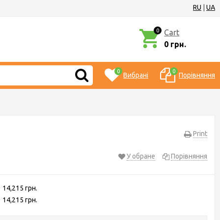
RU
|
UA
0
Cart
0 грн.
0
0
Вибрані
Порівняння
Print
У обране
Порівняння
14,215 грн.
14,215 грн.