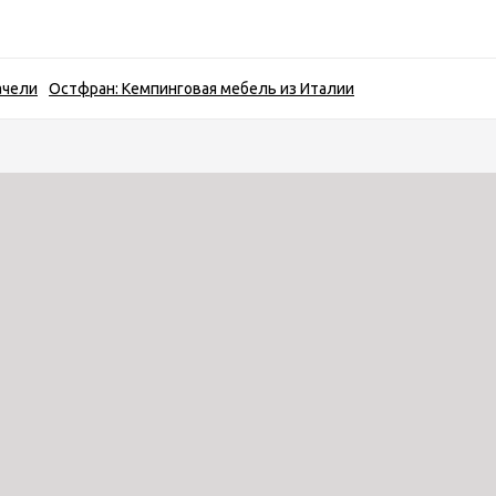
ачели
Остфран: Кемпинговая мебель из Италии