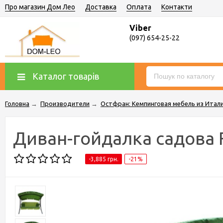
Про магазин Дом Лео
Доставка
Оплата
Контакти
Viber
(097) 654-25-22
Каталог товарів
Головна
→
Производители
→
Остфран: Кемпинговая мебель из Итал
Диван-гойдалка cадова Fi
-3,885 грн.
-21%