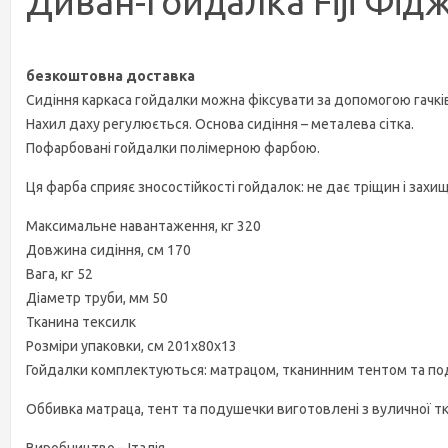
Диван-гойдалка Fiji Фід
безкоштовна доставка
Сидіння каркаса гойдалки можна фіксувати за допомогою гачків
Нахил даху регулюється. Основа сидіння – металева сітка.
Пофарбовані гойдалки полімерною фарбою.
Ця фарба сприяє зносостійкості гойдалок: не дає тріщин і захищ
Максимальне навантаження, кг 320
Довжина сидіння, см 170
Вага, кг 52
Діаметр труби, мм 50
Тканина тексилк
Розміри упаковки, см 201х80х13
Гойдалки комплектуються: матрацом, тканинним тентом та по
Оббивка матраца, тент та подушечки виготовлені з вуличної т