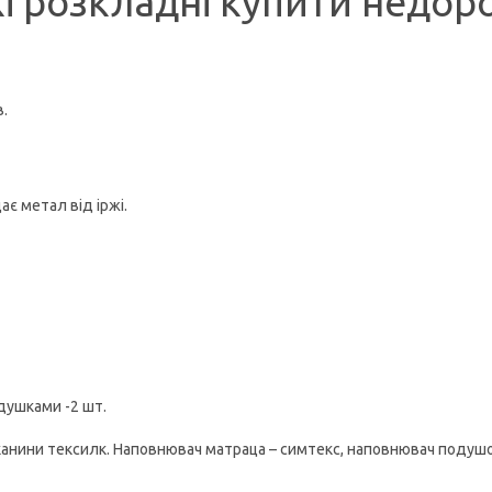
жі розкладні купити недор
.
ає метал від іржі.
душками -2 шт.
канини тексилк. Наповнювач матраца – симтекс, наповнювач подуш