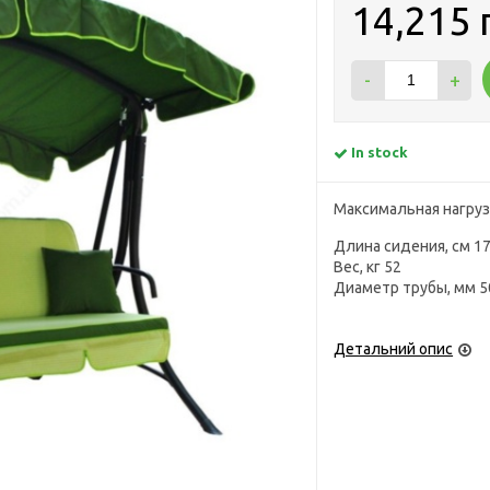
14,215 
-
+
In stock
Максимальная нагрузк
Длина сидения, см 1
Вес, кг
52
Диаметр трубы, мм 5
Детальний опис