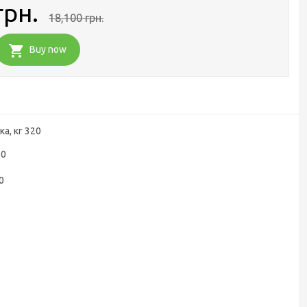
грн.
18,100 грн.
Buy now
а, кг 320
70
0