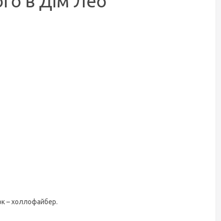
ого в Дім Лео
ок – холлофайбер.