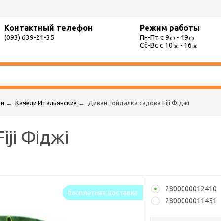
Контактный телефон
Режим работы
(093) 639-21-35
Пн-Пт с 9
- 19
:00
:00
Сб-Вс с 10
- 16
:00
:00
ии
→
Качели Итальянские
→
Диван-гойдалка cадова Fiji Фіджі
ji Фіджі
2800000012410
бесплатная доставка
2800000011451