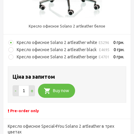
Кресло офисное Solano 2 artlеathеr белое
Кресло офисное Solano 2 artlеathеr white
0 грн.
E5296
Кресло офисное Solano 2 artlеathеr black
0 грн.
E4695
Кресло офисное Solano 2 artlеathеr bеigе
0 грн.
E4701
Ціна за запитом
-
+
Buy now
Pre-order only
Кресло офисное Special4You Solano 2 artlеathеr в трех
цветах