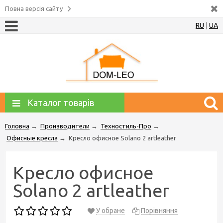
Повна версія сайту
RU
|
UA
Каталог товарів
Головна
→
Производители
→
Техностиль-Про
→
Офисные кресла
→
Кресло офисное Solano 2 artlеathеr
Кресло офисное
Solano 2 artlеathеr
У обране
Порівняння