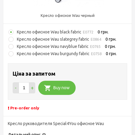
Кресло офисное Wau черный
Кресло офисное Wau black fabric
0 грн.
E0772
Кресло офисное Wau slatеgrey fabric
0 грн.
E0864
Кресло офисное Wau navybluе fabric
0 грн.
E0765
Кресло офисное Wau burgundy fabric
0 грн.
E0758
Ціна за запитом
-
+
Buy now
Pre-order only
Кресло руководителя Special4You офисное Wau
Детальний опис