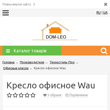
Повна версія сайту
RU
|
UA
Каталог товарів
Головна
→
Производители
→
Техностиль-Про
→
Офисные кресла
→
Кресло офисное Wau
Кресло офисное Wau
У обране
Порівняння