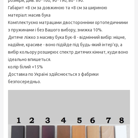
розміри, див: 80*160, 90*190, 80*190.
Габарит +8 см за довжиною та +8 см за шириною
матеріал: масив бука
Комплектуємо матрацами двосторонніми ортопедичними
з пружинами і без Вашого вибору, знижка 10%.
Дитяче ліжко з масиву бука Бук-8 - відмінний вибір: міцне,
надійне, красиве - воно підійде під будь-який інтер'єр, а
вибір кольору розширює спектр дитячих кімнат, куди воно
ідеально впишеться.
колір білий +15%
Доставка по Україні здійснюється з фабрики
безпосередньо.