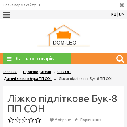
Повна версія сайту
RU
|
UA
Каталог товарів
Головна
→
Производители
→
ЧП СОН
→
Дитячі ліжка з бука ПП СОН
→
Ліжко підліткове Бук-8 ПП СОН
Ліжко підліткове Бук-8
ПП СОН
У обране
Порівняння