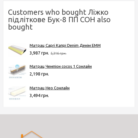
Customers who bought Ліжко
підліткове Бук-8 ПП СОН also
bought
Матрац Capri Капрі Denim Денім ЕММ
3,987 грн.
5,316 грн.
Матрац Чемпіон cocos 1 Сонлайн
2,198 грн.
Матрац Нео Сонлайн
3,494 грн.