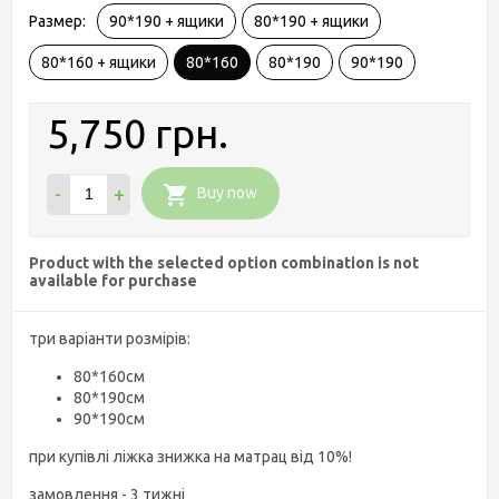
Размер:
90*190 + ящики
80*190 + ящики
80*160 + ящики
80*160
80*190
90*190
5,750 грн.
-
+
Buy now
Product with the selected option combination is not
available for purchase
три варіанти розмірів:
80*160см
80*190см
90*190см
при купівлі ліжка знижка на матрац від 10%!
замовлення - 3 тижні