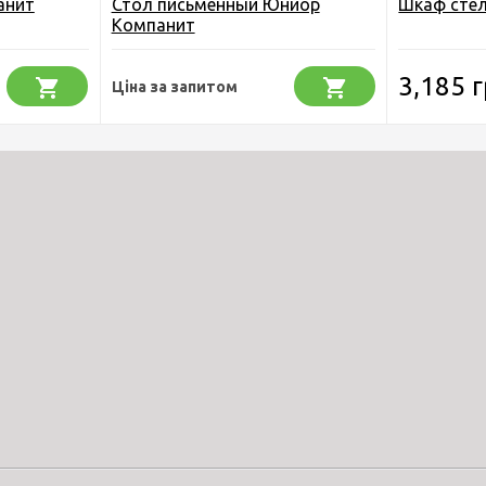
анит
Стол письменный Юниор
Шкаф сте
Компанит
3,185 г
Ціна за запитом