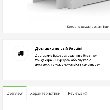
Кровать двухъярусная Твик
Доставка по всій Україні
Доставимо Ваше замовлення в будь-яку
точку України кур'єром або службою
доставки, також є можливість самовивозу
Overview
Характеристики
Reviews
(0)