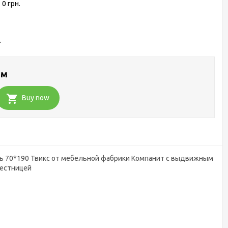
0 грн.
.
ом
Buy now
ь 70*190 Твикс от мебельной фабрики Компанит с выдвижным
лестницей