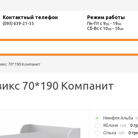
Контактный телефон
Режим работы
(093) 639-21-35
Пн-Пт с 9
- 19
:00
:00
Сб-Вс с 10
- 16
:00
:00
викс 70*190 Компанит
викс 70*190 Компанит
Нимфея Альба
1
Яблоня
0 гр
168
Ольха
0 грн
168