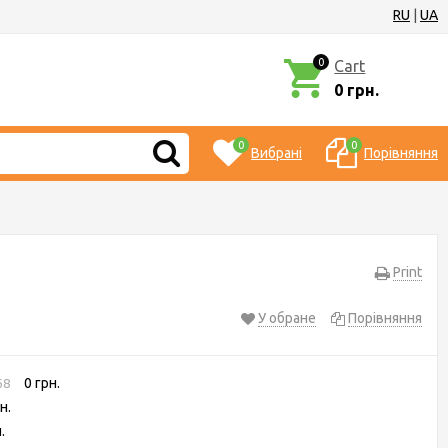
RU
|
UA
0
Cart
0 грн.
0
0
Вибрані
Порівняння
Print
У обране
Порівняння
0 грн.
68
н.
.