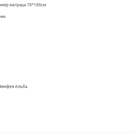
змер матраца 70*190см
мм.
 Нимфея Альба.