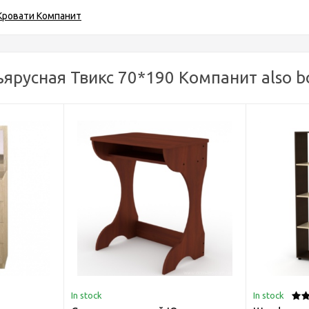
Кровати Компанит
ъярусная Твикс 70*190 Компанит also b
In stock
In stock