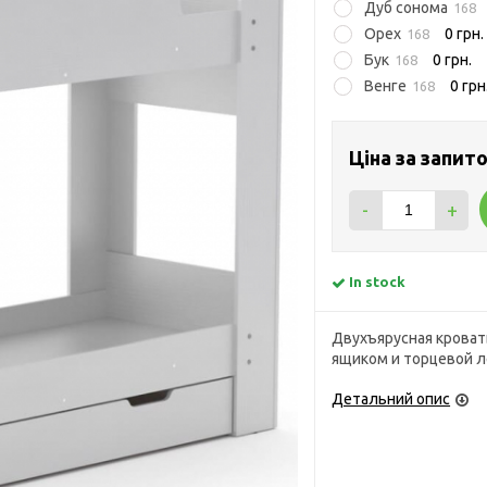
Дуб сонома
168
Орех
0 грн.
168
Бук
0 грн.
168
Венге
0 грн
168
Ціна за запит
-
+
In stock
Двухъярусная кроват
ящиком и торцевой 
Детальний опис