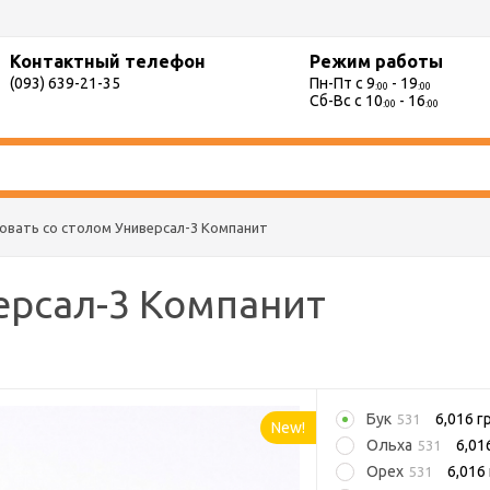
Контактный телефон
Режим работы
(093) 639-21-35
Пн-Пт с 9
- 19
:00
:00
Сб-Вс с 10
- 16
:00
:00
овать со столом Универсал-3 Компанит
ерсал-3 Компанит
Бук
6,016 г
531
New!
Ольха
6,01
531
Орех
6,016 
531