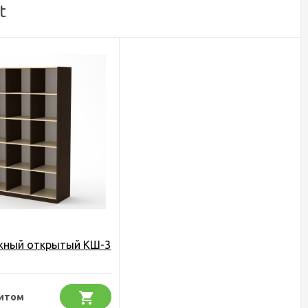
t
жный открытый КШ-3
питом