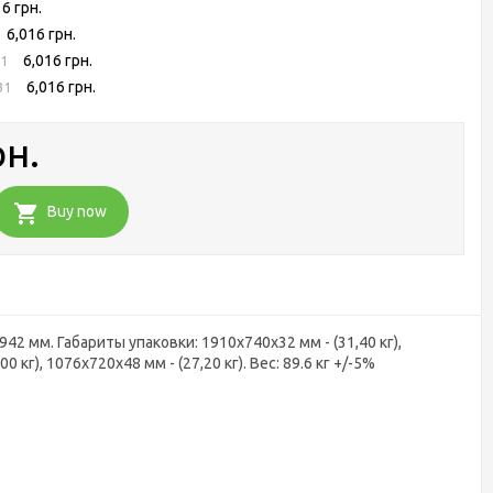
16 грн.
6,016 грн.
6,016 грн.
31
6,016 грн.
31
рн.
Buy now
42 мм. Габариты упаковки: 1910х740х32 мм - (31,40 кг),
0 кг), 1076х720х48 мм - (27,20 кг). Вес: 89.6 кг +/-5%