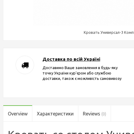
Кровать Универсал-3 Ком
Доставка по всій Україні
Доставимо Ваше замовлення в будь-яку
точку України кур'єром або службою
доставки, також є можливість самовивозу
Overview
Характеристики
Reviews
(0)