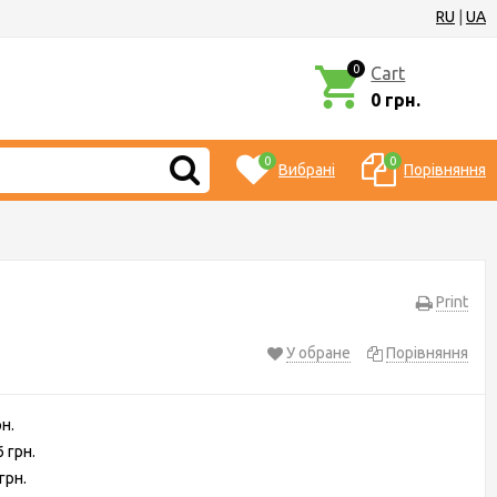
RU
|
UA
0
Cart
0 грн.
0
0
Вибрані
Порівняння
Print
У обране
Порівняння
рн.
6 грн.
грн.