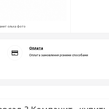
панит ольха фото
Оплата
Оплата замовлення різними способами