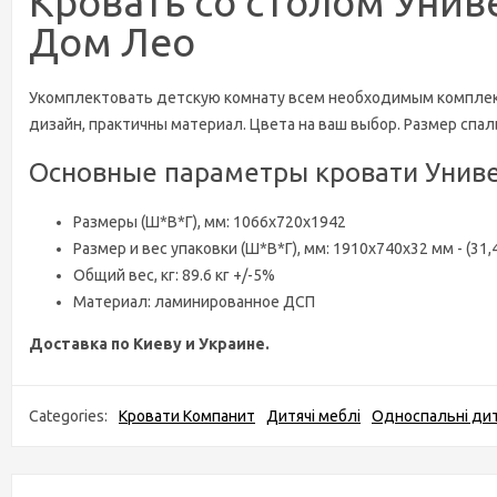
Кровать со столом Унив
Дом Лео
Укомплектовать детскую комнату всем необходимым комплект
дизайн, практичны материал. Цвета на ваш выбор. Размер спал
Основные параметры кровати Униве
Размеры (Ш*В*Г), мм: 1066х720х1942
Размер и вес упаковки (Ш*В*Г), мм: 1910х740х32 мм - (31,40
Общий вес, кг: 89.6 кг +/-5%
Материал: ламинированное ДСП
Доставка по Киеву и Украине.
Categories:
Кровати Компанит
Дитячі меблі
Односпальні дит