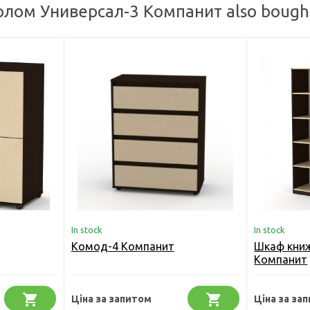
олом Универсал-3 Компанит also bough
In stock
In stock
Комод-4 Компанит
Шкаф кни
Компанит
Ціна за запитом
Ціна за за