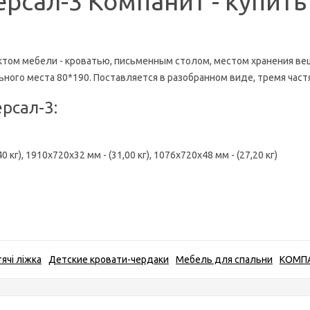
ерсал-3 Компанит
- купить
ом мебели - кроватью, письменным столом, местом хранения вещ
ьного места 80*190. Поставляется в разобранном виде, тремя час
рсал-3
:
 кг), 1910х720х32 мм - (31,00 кг), 1076х720х48 мм - (27,20 кг)
ячі ліжка
Детские кровати-чердаки
Мебель для спальни
КОМПА