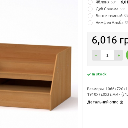
Яблоня
6,0
531
Дуб Сонома
531
Венге темный
5
Нимфея Альба
5
6,016 г
-
+
In stock
Размеры: 1066х720х19
1910х720х32 мм - (31,0
Детальний опис