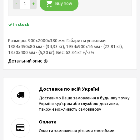
-
+
Buy now
In stock
Размеры: 900х2000х380 мм. Габариты упаковки:
1384х450х80 мм - (34,33 кг), 1954х900х16 мм - (22,81 кг),
1350х400 мм - (5,20 кг). Вес: 62.34 кг +/-5%
Детальний опис
Доставка по всій Україні
Доставимо Ваше замовлення в будь-яку точку
України кур'єром або службою доставки,
також є можливість самовивозу
Оплата
Оплата замовлення різними способами