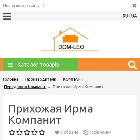
Повна версія сайту
RU
|
UA
Каталог товарів
Головна
→
Производители
→
КОМПАНІТ
→
Передпокої Компаніт
→
Прихожая Ирма Компанит
Прихожая Ирма
Компанит
У обране
Порівняння