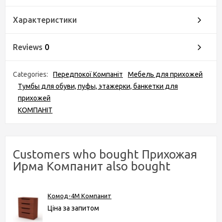
Характеристики
Reviews
0
Categories:
Передпокої Компаніт
Мебель для прихожей
Тумбы для обуви, пуфы, этажерки, банкетки для
прихожей
КОМПАНІТ
Customers who bought Прихожая
Ирма Компанит also bought
Комод-4М Компанит
Ціна за запитом