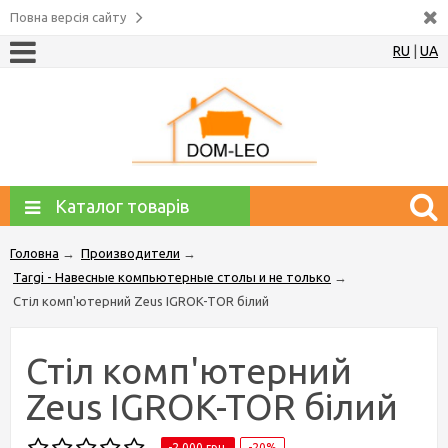
Повна версія сайту
RU
|
UA
Каталог товарів
Головна
→
Производители
→
Targi - Навесные компьютерные столы и не только
→
Стіл комп'ютерний Zeus IGROK-TOR білий
Стіл комп'ютерний
Zeus IGROK-TOR білий
-2,000 грн.
-20%