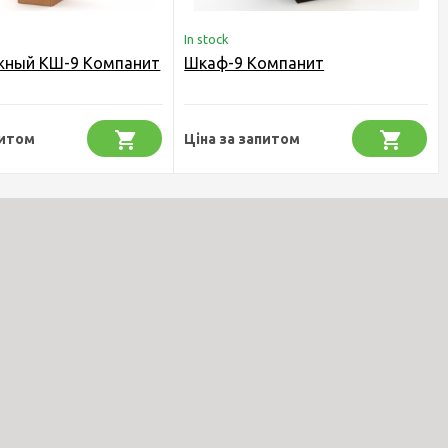
In stock
жный КШ-9 Компанит
Шкаф-9 Компанит
питом
Ціна за запитом