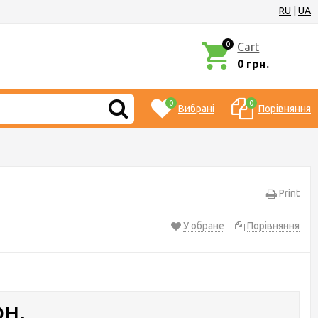
RU
|
UA
0
Cart
0 грн.
0
0
Вибрані
Порівняння
Print
У обране
Порівняння
рн.