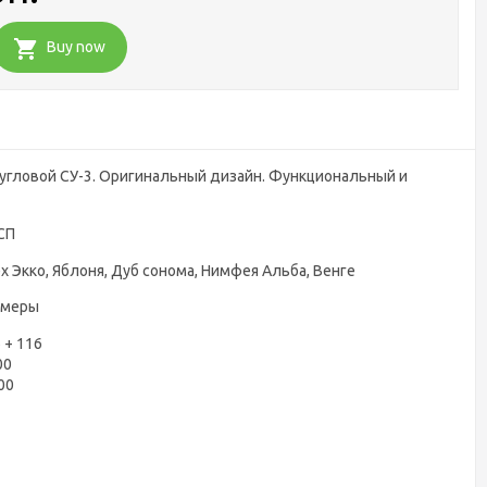
Buy now
гловой СУ-3. Оригинальный дизайн. Функциональный и
СП
ех Экко, Яблоня, Дуб сонома, Нимфея Альба, Венге
змеры
 + 116
00
00