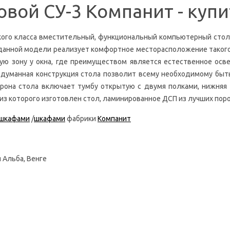
вой СУ-3 Компанит - купи
ого класса вместительный, функциональный компьютерный стол С
данной модели реализует комфортное месторасположение такого
ую зону у окна, где преимуществом является естественное ос
думанная конструкция стола позволит всему необходимому быть
рона стола включает тумбу открытую с двумя полками, нижняя 
з которого изготовлен стол, ламинированное ДСП из лучших поро
шкафами
/
шкафами
фабрики
Компанит
я Альба, Венге