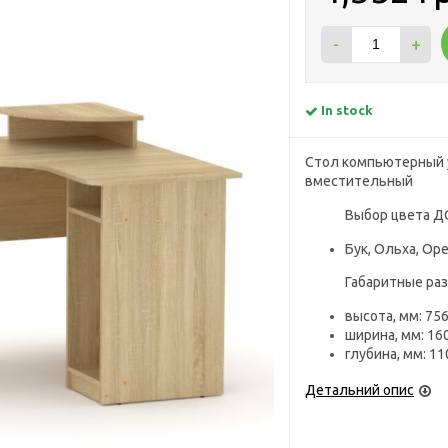
-
+
In stock
Стол компьютерный у
вместительный
Выбор цвета Д
Бук, Ольха, Ор
Габаритные ра
высота, мм: 756
ширина, мм: 16
глубина, мм: 11
Детальний опис