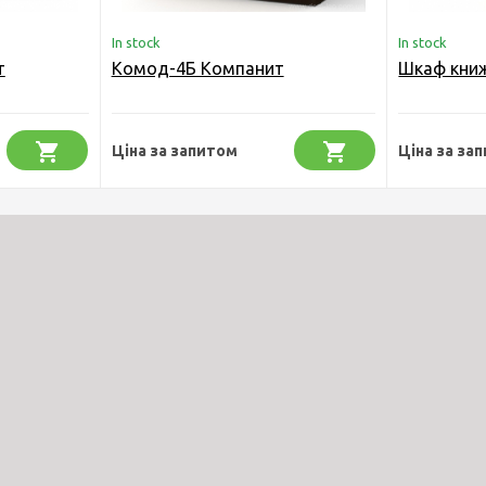
In stock
In stock
т
Комод-4Б Компанит
Шкаф кни
Ціна за запитом
Ціна за за