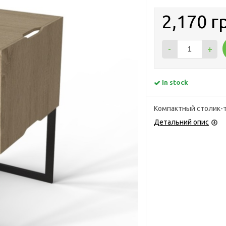
2,170 г
-
+
In stock
Компактный столик-т
Детальний опис