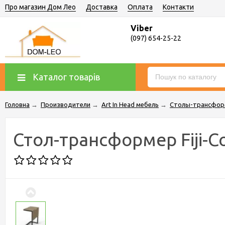
Про магазин Дом Лео
Доставка
Оплата
Контакти
Viber
(097) 654-25-22
Каталог товарів
Головна
→
Производители
→
Art In Head мебель
→
Столы-трансформ
Стол-трансформер Fiji