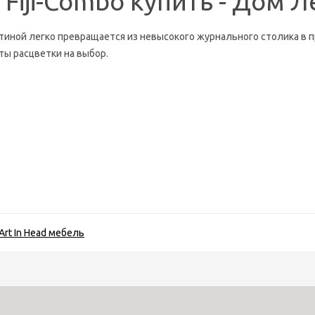
Fiji-Combo купить - Дом Л
ной легко превращается из невысокого журнального столика в п
ты расцветки на выбор.
Art In Head мебель