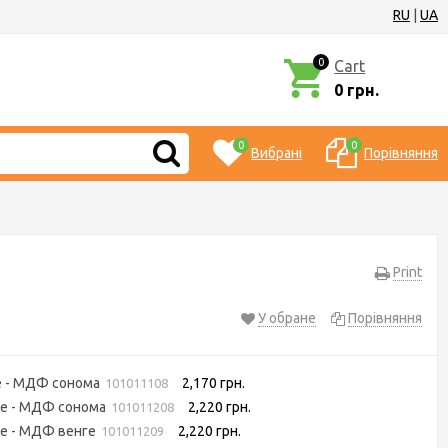
RU
|
UA
0
Cart
0 грн.
0
0
Вибрані
Порівняння
Print
У обране
Порівняння
е - МДФ сонома
2,170 грн.
101011108
ие - МДФ сонома
2,220 грн.
101011208
е - МДФ венге
2,220 грн.
101011209