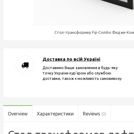
Стол-трансформер Fiji-Combo Фиджи-Комб
Доставка по всій Україні
Доставимо Ваше замовлення в будь-яку
точку України кур'єром або службою
доставки, також є можливість самовивозу
Overview
Характеристики
Reviews
(0)