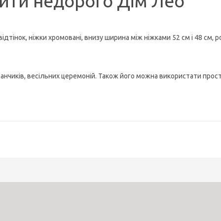
упити недорого Дім Лео
дтінок, ніжки хромовані, внизу ширина між ніжками 52 см і 48 см, 
анчиків, весільних церемоній. Також його можна використати прост