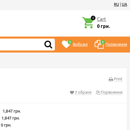
RU
|
UA
0
Cart
0 грн.
0
0
Вибрані
Порівняння
Print
У обране
Порівняння
1,847 грн.
1,847 грн.
0 грн.