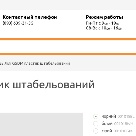
Контактный телефон
Режим работы
(093) 639-21-35
Пн-Пт с 9
- 19
:00
:00
Сб-Вс с 10
- 16
:00
:00
ць Лілі GSDM пластик штабельований
тик штабельований
чорний
001018BL
білий
001018WH
сірий
001018Gre