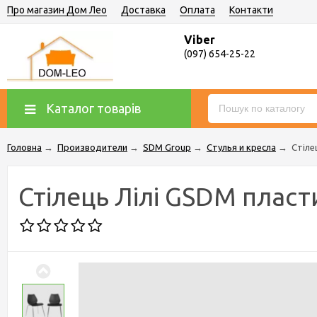
Про магазин Дом Лео
Доставка
Оплата
Контакти
Viber
(097) 654-25-22
Каталог товарів
Головна
→
Производители
→
SDM Group
→
Стулья и кресла
→
Стіле
Стілець Лілі GSDM плас