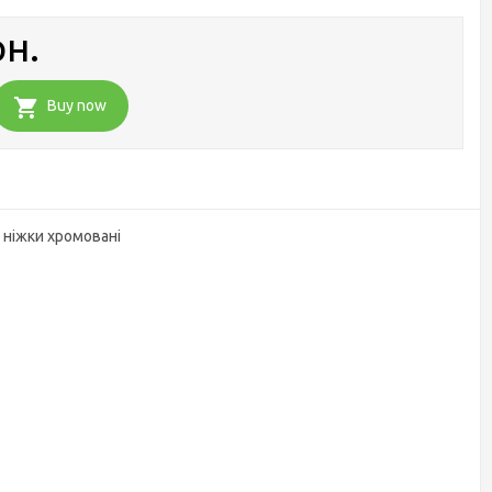
рн.
Buy now
 ніжки хромовані