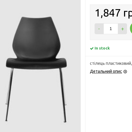
1,847 г
-
+
In stock
стілець пластиковий,
Детальний опис