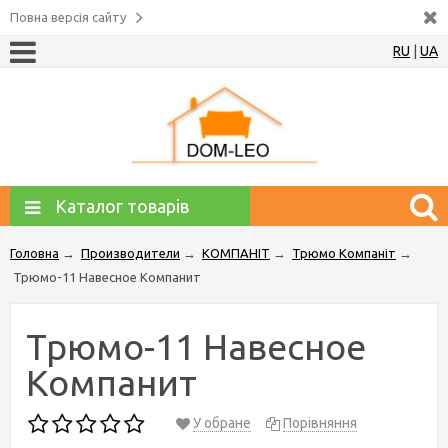
Повна версія сайту
RU
|
UA
Каталог товарів
Головна
→
Производители
→
КОМПАНІТ
→
Трюмо Компаніт
→
Трюмо-11 Навесное Компанит
Трюмо-11 Навесное
Компанит
У обране
Порівняння