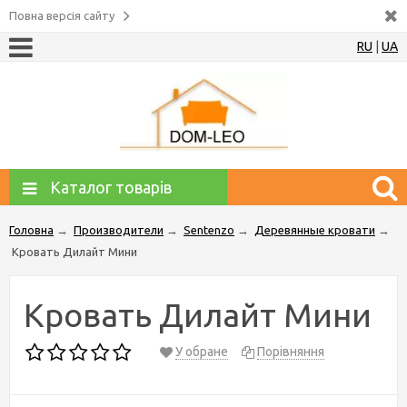
Повна версія сайту
RU
|
UA
Каталог товарів
Головна
→
Производители
→
Sentenzo
→
Деревянные кровати
→
Кровать Дилайт Мини
Кровать Дилайт Мини
У обране
Порівняння