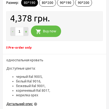
Размер:
80*190
80*200
90*190
90*200
4,378 грн.
-
+
Buy now
Pre-order only
односпальная кровать
Доступные цвета:
черный Ral 9005,
белый Ral 9016,
бежевый Ral 9001,
коричневый Ral 8017,
морилка орех
Детальний опис