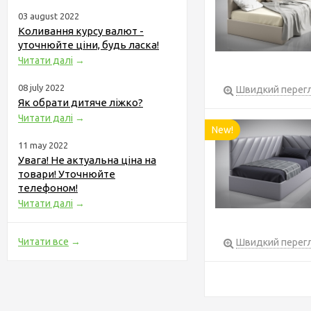
03 august 2022
Коливання курсу валют -
уточнюйте ціни, будь ласка!
Читати далі
→
08 july 2022
Швидкий перег
Як обрати дитяче ліжко?
Читати далі
→
New!
11 may 2022
Увага! Не актуальна ціна на
товари! Уточнюйте
телефоном!
Читати далі
→
Читати все
→
Швидкий перег