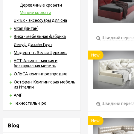
Деревянные кровати
Мягкие кровати
U-TEK - аксессуары для сна
Vitan (Витан)
Вика - мебельная фабрика
Швидкий перег
Лепуф Дизайн Груп
Модерн - г. Белая Церковь
New!
НСТ-Альянс - мягкая и
бескаркасная мебель
ОЛЬСА кемпінг розпродаж
Остфран: Кемпинговая мебель
из Италии
AMF
Техностиль-Про
Швидкий перег
New!
Blog