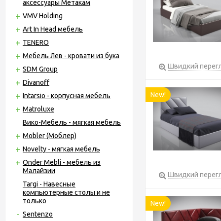
аксессуары Метакам
VMV Holding
Art In Head мебель
TENERO
Мебель Лев - кровати из бука
Швидкий перег
SDM Group
Divanoff
New!
Intarsio - корпусная мебель
Matroluxe
Вико-Мебель - мягкая мебель
Mobler (Моблер)
Novelty - мягкая мебель
Onder Mebli - мебель из
Малайзии
Швидкий перег
Targi - Навесные
компьютерные столы и не
только
New!
Sentenzo