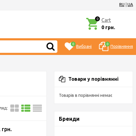
RU
|
UA
0
Cart
0 грн.
0
0
Вибрані
Порівняння
Товари у порівнянні
Товарів в порівнянні немає
ляд:
Бренди
 грн.