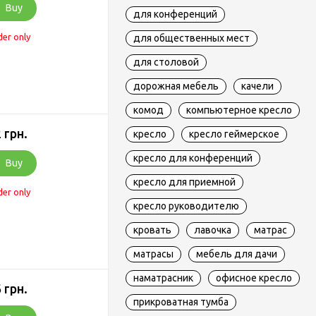
Buy
для конференций
der only
для общественных мест
для столовой
дорожная мебель
качели
комод
компьютерное кресло
 грн.
кресло
кресло геймерское
кресло для конференций
Buy
кресло для приемной
der only
кресло руководителю
кровать
лавочка
матрас
матрасы
мебель для дачи
наматрасник
офисное кресло
 грн.
прикроватная тумба