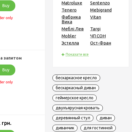
Matroluxe
Sentenzo
Buy
Tenero
Mebigrand
Фабрика
Vitan
der only
Вика
Меблі Лев
Targi
Mobler
ЧП СОН
Эстелла
Ост-Фран
Показати все
за запитом
Buy
бескаркасное кресло
der only
бескаркасный диван
геймерское кресло
двухъярусная кровать
деревянный стул
диван
 грн.
диванчик
для гостинной