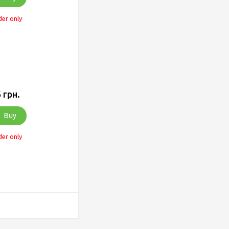
der only
 грн.
Buy
der only