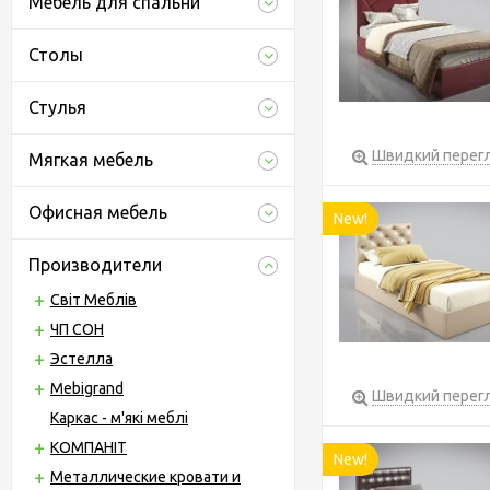
Мебель для спальни
Столы
Стулья
Швидкий перег
Мягкая мебель
Офисная мебель
New!
Производители
Світ Меблів
ЧП СОН
Эстелла
Mebigrand
Швидкий перег
Каркас - м'які меблі
КОМПАНІТ
New!
Металлические кровати и