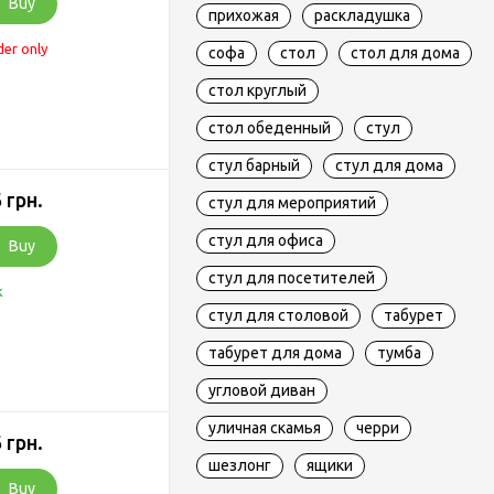
Buy
прихожая
раскладушка
der only
софа
стол
стол для дома
стол круглый
стол обеденный
стул
стул барный
стул для дома
 грн.
стул для мероприятий
стул для офиса
Buy
стул для посетителей
k
стул для столовой
табурет
табурет для дома
тумба
угловой диван
уличная скамья
черри
 грн.
шезлонг
ящики
Buy