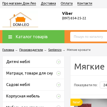
Про магазин Дом Лео
Доставка
Оплата
Контакти
Viber
(097) 654-25-22
Каталог товарів
Головна
→
Производители
→
Sentenzo
→
Мягкие кровати
Дитячі меблі
Мягкие
Матраци, товари для сну
Садові меблі
Показувати по:
Корпусная мебель
New!