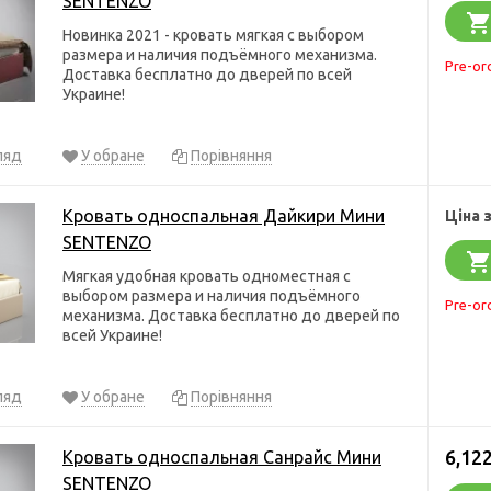
SENTENZO
Новинка 2021 - кровать мягкая с выбором
размера и наличия подъёмного механизма.
Pre-or
Доставка бесплатно до дверей по всей
Украине!
ляд
У обране
Порівняння
Кровать односпальная Дайкири Мини
Ціна 
SENTENZO
Мягкая удобная кровать одноместная с
выбором размера и наличия подъёмного
Pre-or
механизма. Доставка бесплатно до дверей по
всей Украине!
ляд
У обране
Порівняння
6,122
Кровать односпальная Санрайс Мини
SENTENZO