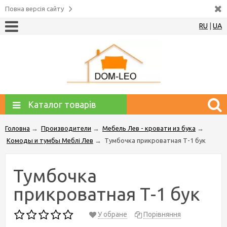
Повна версія сайту
RU
|
UA
Каталог товарів
Головна
→
Производители
→
Мебель Лев - кровати из бука
→
Комоды и тумбы Меблі Лев
→
Тумбочка прикроватная Т-1 бук
Тумбочка
прикроватная Т-1 бук
У обране
Порівняння