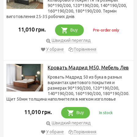
90*190/200, 120*190/200, 140*190/200,
160*190/200, 180*190/200. Термін
виготовлення 25-35 робочих днів
11,010 грн.
Buy
Pre-order only
Швидкий перегляд
У обране
Порівняння
Кровать Мадрид М50, Мебель Лев
Кровать Мадрид 50 из бука в разных
вариантах цветового покрытия и
размерах 90*190/200, 120*190/200,
140*190/200, 160*190/200, 180*190/200.
Щит 50мм толщина наполнителя в мягком изголовье
11,010 грн.
Buy
In stock
Швидкий перегляд
У обране
Порівняння