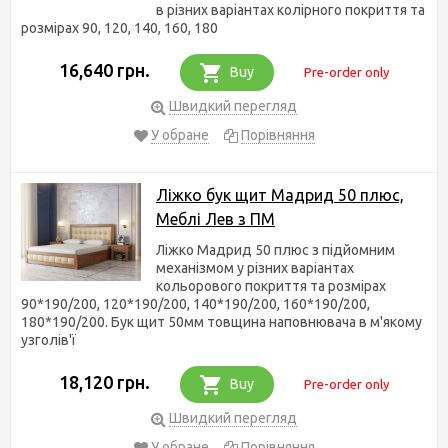
в різних варіантах колірного покриття та
розмірах 90, 120, 140, 160, 180
16,640 грн.
Buy
Pre-order only
Швидкий перегляд
У обране
Порівняння
Ліжко бук щит Мадрид 50 плюс,
Меблі Лев з ПМ
Ліжко Мадрид 50 плюс з підйомним
механізмом у різних варіантах
кольорового покриття та розмірах
90*190/200, 120*190/200, 140*190/200, 160*190/200,
180*190/200. Бук щит 50мм товщина наповнювача в м'якому
узголів'ї
18,120 грн.
Buy
Pre-order only
Швидкий перегляд
У обране
Порівняння