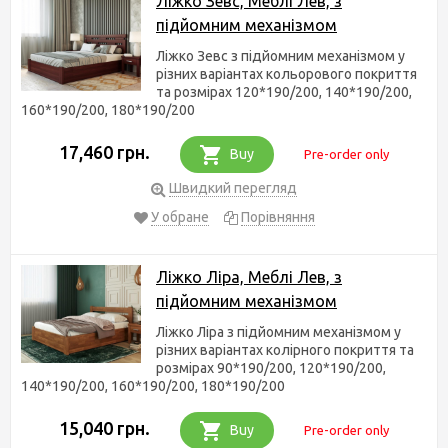
Ліжко Зевс, Меблі Лев, з
підйомним механізмом
Ліжко Зевс з підйомним механізмом у
різних варіантах кольорового покриття
та розмірах 120*190/200, 140*190/200,
160*190/200, 180*190/200
17,460 грн.
Buy
Pre-order only
Швидкий перегляд
У обране
Порівняння
Ліжко Ліра, Меблі Лев, з
підйомним механізмом
Ліжко Ліра з підйомним механізмом у
різних варіантах колірного покриття та
розмірах 90*190/200, 120*190/200,
140*190/200, 160*190/200, 180*190/200
15,040 грн.
Buy
Pre-order only