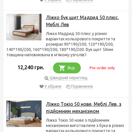
Ліжко бук щит Мадрид 50 плюс,
Меблі Лев
Ліжко Мадрид 50 плюс у різних
варіантах кольорового покриття та
розмірах 90*190/200, 120*190/200,
140*190/200, 160*190/200, 180*190/200. Бук щит 50мм
товщина наповнювача в м'якому узголів'ї
12,240 грн.
Buy
Pre-order only
Швидкий перегляд
У обране
Порівняння
Ліжко Токіо 50 нове, Меблі Лев, з
підйомним механізмом
Ліжко Токіо 50 нове з підйомним
механізмом виготовлене з бука в різних
варіантах кольорового покриття та