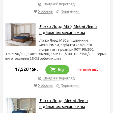
Швидкий перегляд
У обране
Порівняння
Ліжко Лорд М50, Меблі Лев, з
підйомним механізмом
Ліжко Лорд М50 з підйомним
механізмом, варіанти колірного
покриття та розміри 90*190/200,
120*190/200, 140*190/200, 160*190/200, 180*190/200. Термін
виготовлення 25-35 робочих днів
17,520 грн.
Buy
Pre-order only
Швидкий перегляд
У обране
Порівняння
Ліжко Лорд, Меблі Лев, з
підйомним механізмом