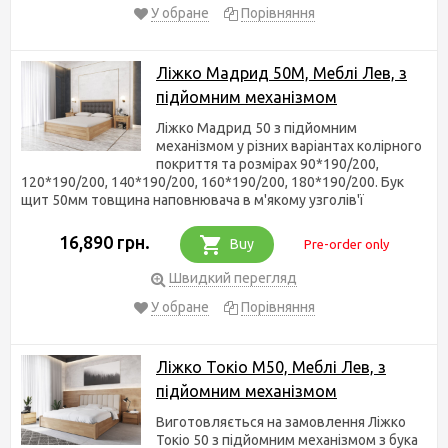
У обране
Порівняння
Ліжко Мадрид 50М, Меблі Лев, з
підйомним механізмом
Ліжко Мадрид 50 з підйомним
механізмом у різних варіантах колірного
покриття та розмірах 90*190/200,
120*190/200, 140*190/200, 160*190/200, 180*190/200. Бук
щит 50мм товщина наповнювача в м'якому узголів'ї
16,890 грн.
Buy
Pre-order only
Швидкий перегляд
У обране
Порівняння
Ліжко Токіо М50, Меблі Лев, з
підйомним механізмом
Виготовляється на замовлення Ліжко
Токіо 50 з підйомним механізмом з бука