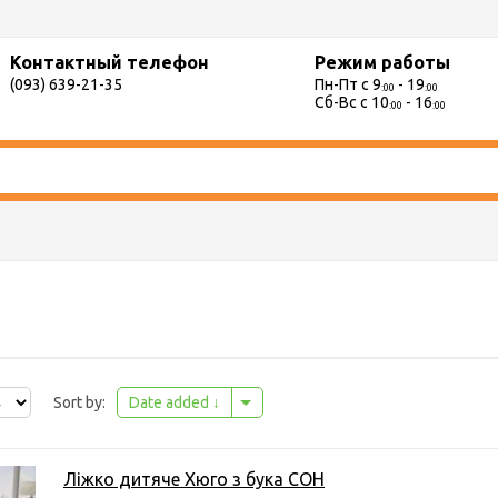
Контактный телефон
Режим работы
(093) 639-21-35
Пн-Пт с 9
- 19
:00
:00
Сб-Вс с 10
- 16
:00
:00
Sort by:
Date added
Ліжко дитяче Хюго з бука СОН