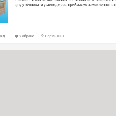
У наявності або на замовлення 3-5 тижнів можливе вигото
ціну уточнювати у менеджера. приймаємо замовлення на 
ляд
У обране
Порівняння