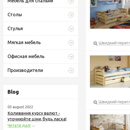
Мебель для спальни
Столы
Стулья
Мягкая мебель
Швидкий перег
Офисная мебель
Производители
Blog
Швидкий перег
03 august 2022
Коливання курсу валют -
уточнюйте ціни, будь ласка!
Читати далі
→