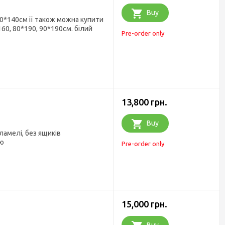
Buy
 70*140см її також можна купити
160, 80*190, 90*190см. білий
Pre-order only
13,800 грн.
Buy
ламелі, без ящиків
ою
Pre-order only
15,000 грн.