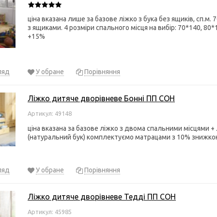
ціна вказана лише за базове ліжко з бука без ящиків, сп.м.
з ящиками. 4 розміри спального місця на вибір: 70*140, 80*
+15%
ляд
У обране
Порівняння
Ліжко дитяче дворівневе Бонні ПП СОН
Артикул: 49148
ціна вказана за базове ліжко з двома спальними місцями + 
(натуральний бук) комплектуємо матрацами з 10% знижк
ляд
У обране
Порівняння
Ліжко дитяче дворівневе Тедді ПП СОН
Артикул: 45985