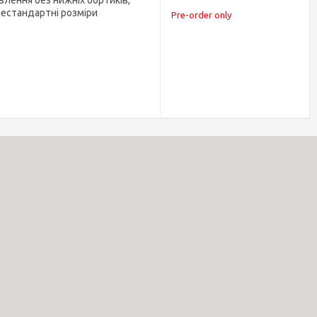
влення без нижніх бортиків,
нестандартні розміри
Pre-order only