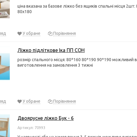
ціна вказана за базове ліжко без ящиків спальні місця 2шт:
80х180
ляд
У обране
Порівняння
Ліжко підліткове Іка ПП СОН
розмір спального місця: 80*160 80*190 90*190 можливий в
виготовлення на замовлення 3 тижні
ляд
У обране
Порівняння
Двоярусне ліжко Бук - 6
Артикул: 70993