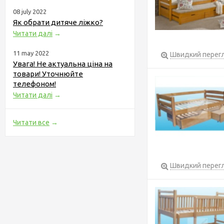
08 july 2022
Як обрати дитяче ліжко?
Читати далі
→
11 may 2022
Швидкий перег
Увага! Не актуальна ціна на
товари! Уточнюйте
телефоном!
Читати далі
→
Читати все
→
Швидкий перег