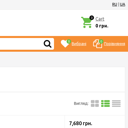
RU
|
UA
0
Cart
0 грн.
0
0
Вибрані
Порівняння
Вигляд:
7,680 грн.