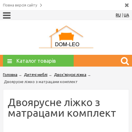
Повна версія сайту
RU
|
UA
Каталог товарів
Головна
→
Дитячі меблі
→
Двох'ярусні ліжка
→
Двоярусне ліжко з матрацами комплект
Двоярусне ліжко з
матрацами комплект