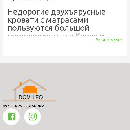
Недорогие двухъярусные
кровати с матрасами
пользуются большой
популярностью в Киеве и
Читати далі
Украине
Вот небольшой список для удобства выбора кровати с
матрасами:
Карина
Иринка
София
Карина Люкс
097-654-25-22 Дом Лео
Жасмин 140
Олигарх 120, 140