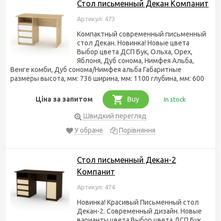
Стол письменный Декан Компанит
Артикул: 473
Компактный современный письменный
стол Декан. Новинка! Новые цвета
Выбор цвета ДСП Бук, Ольха, Орех,
Яблоня, Дуб сонома, Нимфея Альба,
Венге комби, Дуб сонома/Нимфея альба Габаритные
размеры высота, мм: 736 ширина, мм: 1100 глубина, мм: 600
Ціна за запитом
Buy
In stock
Швидкий перегляд
У обране
Порівняння
Стол письменный Декан-2
Компанит
Артикул: 474
Новинка! Красивый Письменный стол
Декан-2. Современный дизайн. Новые
варианты цвета Выбор цвета ДСП Бук,