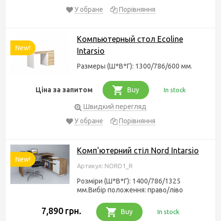
У обране
Порівняння
Компьютерный стол Ecoline
New!
Intarsio
Размеры (Ш*В*Г): 1300/786/600 мм.
Ціна за запитом
Buy
In stock
Швидкий перегляд
У обране
Порівняння
Комп'ютерний стіл Nord Intarsio
New!
Артикул: NORD1_R
Розміри (Ш*В*Г): 1400/786/1325
мм.Вибір положення: право/ліво
7,890 грн.
Buy
In stock