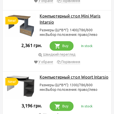
У обране
Порівняння
Компьютерный стол Mini Maris
New!
Intarsio
Размеры (Ш*В*Г): 1400/786/600
мм.Выбор положения: право/лево
2,361 грн.
Buy
In stock
Швидкий перегляд
У обране
Порівняння
Компьютерный стол Woort Intarsio
New!
Размеры (Ш*В*Г): 1300/786/600
мм.Выбор положения: право/лево
3,196 грн.
Buy
In stock