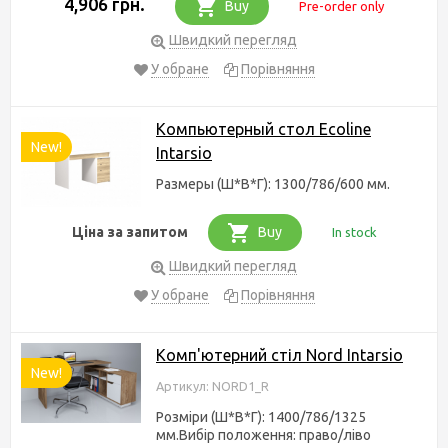
4,906 грн.
Buy
Pre-order only
Швидкий перегляд
У обране
Порівняння
Компьютерный стол Ecoline
New!
Intarsio
Размеры (Ш*В*Г): 1300/786/600 мм.
Ціна за запитом
Buy
In stock
Швидкий перегляд
У обране
Порівняння
Комп'ютерний стіл Nord Intarsio
New!
Артикул: NORD1_R
Розміри (Ш*В*Г): 1400/786/1325
мм.Вибір положення: право/ліво