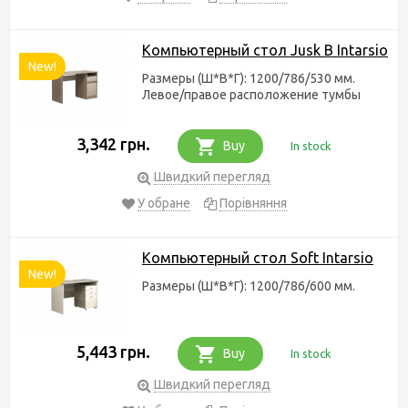
Компьютерный стол Jusk B Intarsio
New!
Размеры (Ш*В*Г): 1200/786/530 мм.
Левое/правое расположение тумбы
3,342 грн.
Buy
In stock
Швидкий перегляд
У обране
Порівняння
Компьютерный стол Soft Intarsio
New!
Размеры (Ш*В*Г): 1200/786/600 мм.
5,443 грн.
Buy
In stock
Швидкий перегляд