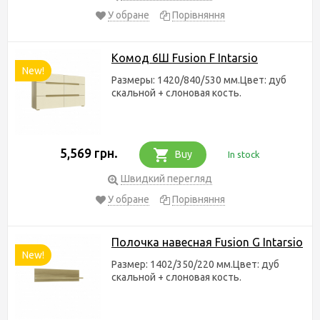
У обране
Порівняння
Комод 6Ш Fusion F Intarsio
New!
Размеры: 1420/840/530 мм.Цвет: дуб
скальной + слоновая кость.
5,569 грн.
Buy
In stock
Швидкий перегляд
У обране
Порівняння
Полочка навесная Fusion G Intarsio
New!
Размер: 1402/350/220 мм.Цвет: дуб
скальной + слоновая кость.