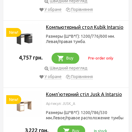
Швидкий перегляд
У обране
Порівняння
Компьютерный стол Kubik Intarsio
New!
Размеры (Ш*В*Г): 1200/776/600 мм.
Левая/правая тумба.
4,757 грн.
Buy
Pre-order only
Швидкий перегляд
У обране
Порівняння
Комп'ютерний стіл Jusk A Intarsio
New!
Артикул: JUSK_A
Размеры (Ш*В*Г): 1200/786/530
мм.Левое/правое расположение тумбы
3,222 грн.
Buy
In stock