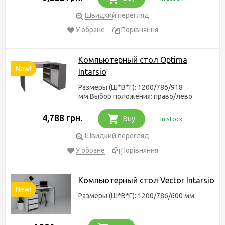
Швидкий перегляд
У обране
Порівняння
Компьютерный стол Optima
New!
Intarsio
Размеры (Ш*В*Г): 1200/786/918
мм.Выбор положения: право/лево
4,788 грн.
Buy
In stock
Швидкий перегляд
У обране
Порівняння
Компьютерный стол Vector Intarsio
New!
Размеры (Ш*В*Г): 1200/786/600 мм.