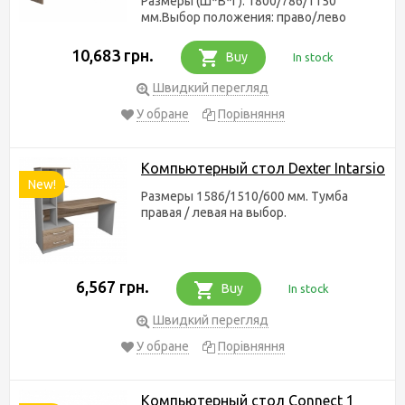
Размеры (Ш*В*Г): 1800/786/1150
мм.Выбор положения: право/лево
10,683 грн.
Buy
In stock
Швидкий перегляд
У обране
Порівняння
Компьютерный стол Dexter Intarsio
New!
Размеры 1586/1510/600 мм. Тумба
правая / левая на выбор.
6,567 грн.
Buy
In stock
Швидкий перегляд
У обране
Порівняння
Компьютерный стол Connect 1