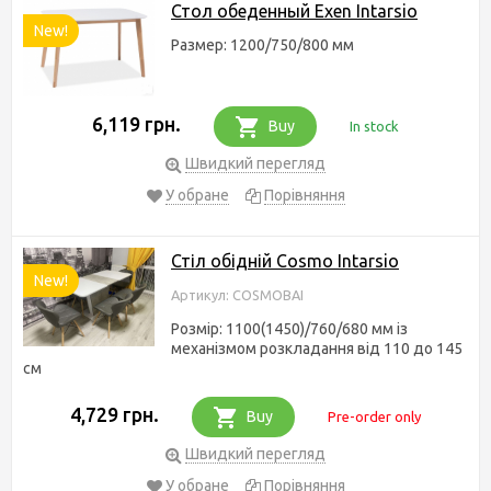
Стол обеденный Exen Intarsio
New!
Размер: 1200/750/800 мм
6,119 грн.
Buy
In stock
Швидкий перегляд
У обране
Порівняння
Стіл обідній Cosmo Intarsio
New!
Артикул: COSMOBAI
Розмір: 1100(1450)/760/680 мм із
механізмом розкладання від 110 до 145
см
4,729 грн.
Buy
Pre-order only
Швидкий перегляд
У обране
Порівняння