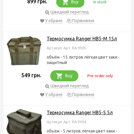
899 грн.
Buy
In stock
Швидкий перегляд
У обране
Порівняння
Термосумка Ranger HB5-M 15л
Артикул: Арт. RA 9905
объём - 15 литров лёгкая цвет хаки -
защитный
549 грн.
Buy
Pre-order only
Швидкий перегляд
У обране
Порівняння
Термосумка Ranger HB5-S 5л
Артикул: Арт. RA 9904
объём - 5 литров лёгкая цвет хаки -