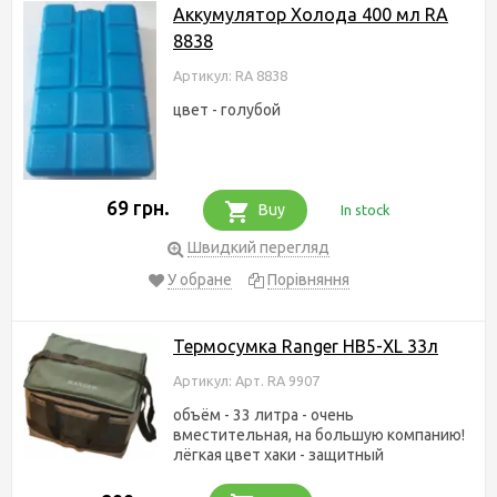
Аккумулятор Холода 400 мл RA
8838
Артикул: RA 8838
цвет - голубой
69 грн.
Buy
In stock
Швидкий перегляд
У обране
Порівняння
Термосумка Ranger HB5-XL 33л
Артикул: Арт. RA 9907
объём - 33 литра - очень
вместительная, на большую компанию!
лёгкая цвет хаки - защитный